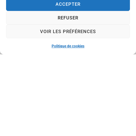
ACCEPTER
Mairie de Commentry
REFUSER
Place du 14 Juillet,
03600 Commentry
VOIR LES PRÉFÉRENCES
Nous contacter
04 70 08 33 30
Politique de cookies
Nous contacter
Horaires d'ouverture
Le lundi (permanence état civil uniquement) :
de 8 h à 12 h
Du mardi au vendredi :
de 8 h à 12 h et de 13 h 30 à 17 h 30
Le samedi :
de 8 h à 12 h
Nos réseaux sociaux