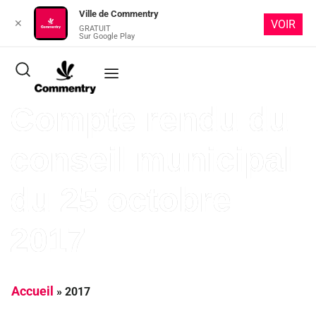
Ville de Commentry
✕
VOIR
GRATUIT
Sur Google Play
Compte rendu du
conseil municipal
du 25 octobre
2017
Accueil
»
2017