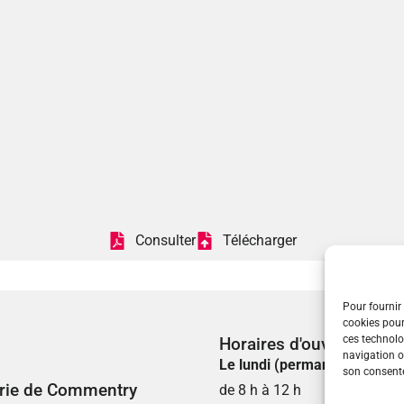
Consulter
Télécharger
Pour fournir 
cookies pour
ces technolo
Horaires d'ouverture
navigation ou
Le lundi (permanence état ci
son consente
rie de Commentry
de 8 h à 12 h