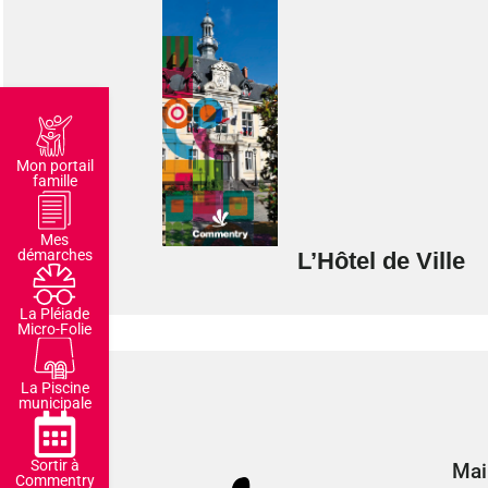
Mon portail
famille
Mes
démarches
L’Hôtel de Ville
La Pléiade
Micro-Folie
La Piscine
municipale
Sortir à
Mai
Commentry