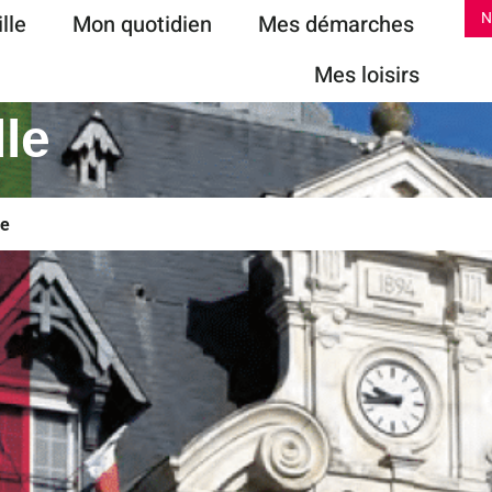
lle
Mon quotidien
Mes démarches
N
Mes loisirs
lle
le