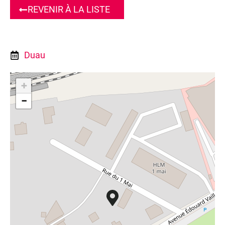
REVENIR À LA LISTE
Du
au
+
−