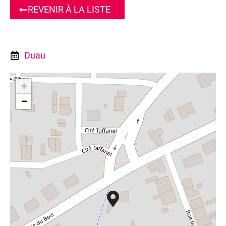
REVENIR À LA LISTE
Du
au
+
−