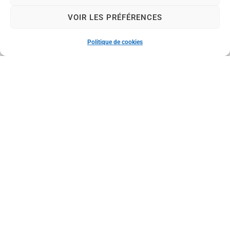
Nous contacter
04 70 08 33 30
VOIR LES PRÉFÉRENCES
Nous contacter
Horaires d'ouverture
Politique de cookies
Le lundi (permanence état civil uniquement) :
de 8 h à 12 h
Du mardi au vendredi :
de 8 h à 12 h et de 13 h 30 à 17 h 30
Le samedi :
de 8 h à 12 h
Nos réseaux sociaux
Mention
Acces
Plan
Données
Confid
© 2024 -
s légales
sibilité
du
personnell
entialit
Propulsé par