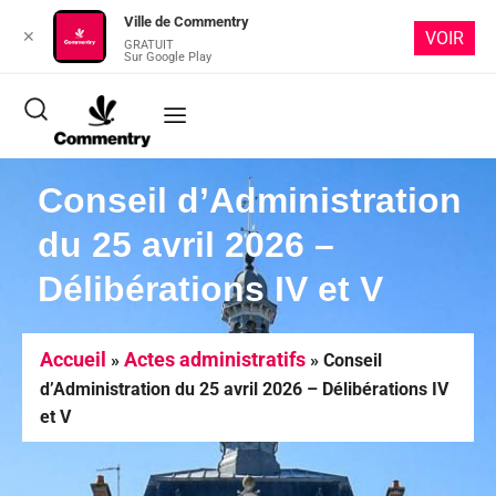
Ville de Commentry
✕
VOIR
GRATUIT
Sur Google Play
Conseil d’Administration
du 25 avril 2026 –
Délibérations IV et V
Accueil
Actes administratifs
»
»
Conseil
d’Administration du 25 avril 2026 – Délibérations IV
et V