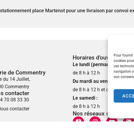
 stationnement place Martenot pour une livraison par convoi 
Pour fournir 
Horaires d'ouverture
cookies pour
Le lundi (permanence état ci
ces technolo
rie de Commentry
navigation ou
de 8 h à 12 h
son consente
e du 14 Juillet,
Du mardi au vendredi :
00 Commentry
de 8 h à 12 h et de 13 h 30 à
s contacter
ACC
Le samedi :
4 70 08 33 30
de 8 h à 12 h
ous contacter
Nos réseaux sociaux