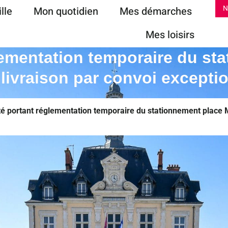
lle
Mon quotidien
Mes démarches
N
Mes loisirs
lementation temporaire du st
 livraison par convoi except
té portant réglementation temporaire du stationnement place M