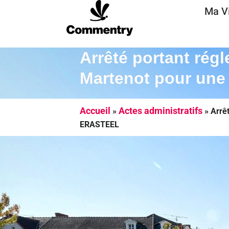
Ma Vi
Arrêté portant rég
Martenot pour une
Accueil
Actes administratifs
»
»
Arrê
ERASTEEL