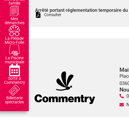
famille
Arrêté portant réglementation temporaire du
Consulter
Mes
démarches
La Pléiade
Micro-Folie
La Piscine
municipale
Mai
Plac
Sortir à
Commentry
036
Nou
0
Billetterie
spectacles
N