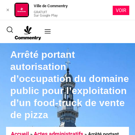
Ville de Commentry
✕
VOIR
GRATUIT
Sur Google Play
Arrêté portant
autorisation
d’occupation du domaine
public pour l’exploitation
d’un food-truck de vente
de pizza
Accueil
Actes administratifs
»
»
Arrêté portant