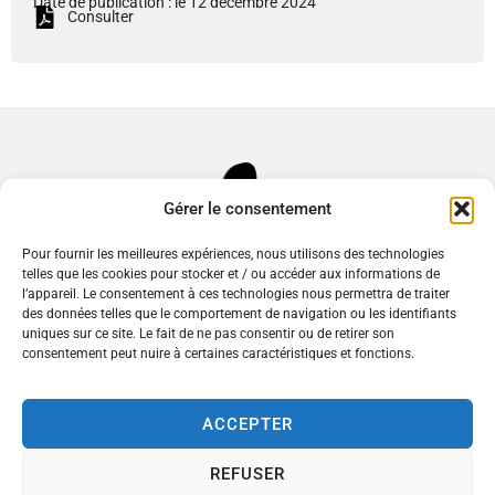
Date de publication : le 12 décembre 2024
Consulter
Gérer le consentement
Pour fournir les meilleures expériences, nous utilisons des technologies
telles que les cookies pour stocker et / ou accéder aux informations de
l’appareil. Le consentement à ces technologies nous permettra de traiter
des données telles que le comportement de navigation ou les identifiants
uniques sur ce site. Le fait de ne pas consentir ou de retirer son
consentement peut nuire à certaines caractéristiques et fonctions.
Mairie de Commentry
ACCEPTER
Place du 14 Juillet,
03600 Commentry
REFUSER
Nous contacter