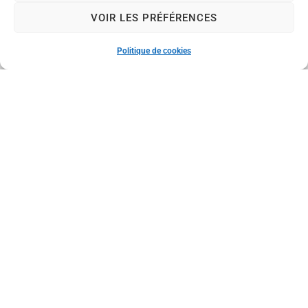
04 70 08 33 30
VOIR LES PRÉFÉRENCES
Nous contacter
Horaires d'ouverture
Politique de cookies
Le lundi (permanence état civil uniquement) :
de 8 h à 12 h
Du mardi au vendredi :
de 8 h à 12 h et de 13 h 30 à 17 h 30
Le samedi :
de 8 h à 12 h
Nos réseaux sociaux
Mention
Acces
Plan
Données
Confid
© 2024 -
s légales
sibilité
du
personnell
entialit
Propulsé par
site
es
é
Utopia