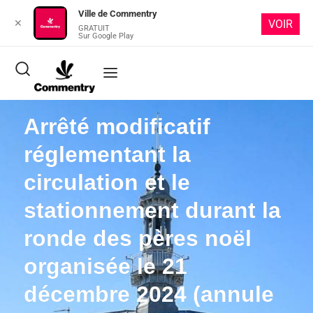
Ville de Commentry
✕
VOIR
GRATUIT
Sur Google Play
Arrêté modificatif
réglementant la
circulation et le
stationnement durant la
ronde des pères noël
organisée le 21
décembre 2024 (annule