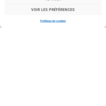
Nous contacter
04 70 08 33 30
VOIR LES PRÉFÉRENCES
Nous contacter
Horaires d'ouverture
Politique de cookies
Le lundi (permanence état civil uniquement) :
de 8 h à 12 h
Du mardi au vendredi :
de 8 h à 12 h et de 13 h 30 à 17 h 30
Le samedi :
de 8 h à 12 h
Nos réseaux sociaux
Mention
Acces
Plan
Données
Confid
© 2024 -
s légales
sibilité
du
personnell
entialit
Propulsé par