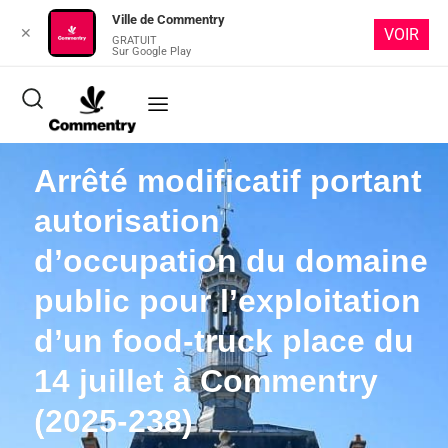
Ville de Commentry
✕
VOIR
GRATUIT
Sur Google Play
Arrêté modificatif portant
autorisation
d’occupation du domaine
public pour l’exploitation
d’un food-truck place du
14 juillet à Commentry
(2025-238)