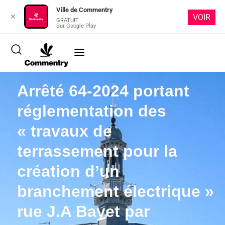
Ville de Commentry
✕
VOIR
GRATUIT
Sur Google Play
Arrêté 64-2024 portant
réglementation des
« travaux de
terrassement pour la
création d’un
branchement électrique »
rue J.A Bayet par