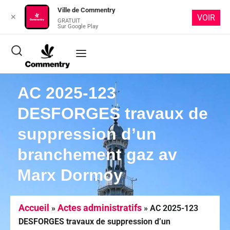
Ville de Commentry
✕
VOIR
GRATUIT
Sur Google Play
AC 2025-123
DESFORGES travaux de
suppression d’un
branchement gaz av
Marx Dormoy
Accueil
Actes administratifs
»
»
AC 2025-123
DESFORGES travaux de suppression d’un